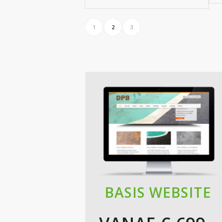
1
2
3
BASIS WEBSITE