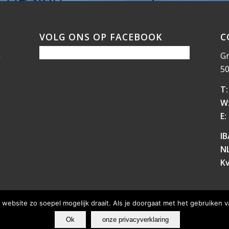
VOLG ONS OP FACEBOOK
C
n
Gr
50
T:
W
E:
IB
N
Kv
website zo soepel mogelijk draait. Als je doorgaat met het gebruiken v
Ok
onze privacyverklaring
e Voorwaarden