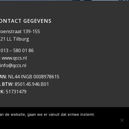
ONTACT GEGEVENS
oenstraat 139-155
21 LL Tilburg
013 – 580 01 86
:
www.qccs.nl
info@qccs.nl
AN:
NL44 INGB 0008978615
L BTW:
8501.45.946.B01
K:
51731479
an de website, gaan we er vanuit dat ermee instemt.