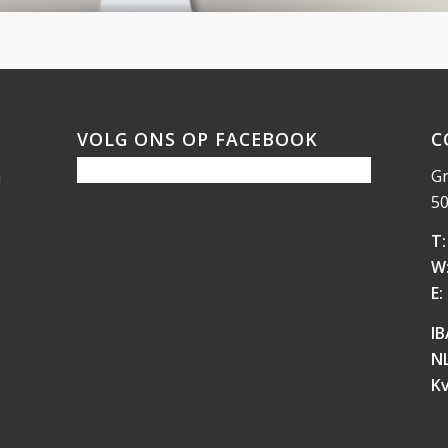
VOLG ONS OP FACEBOOK
C
n
Gr
50
T:
W
E:
IB
N
Kv