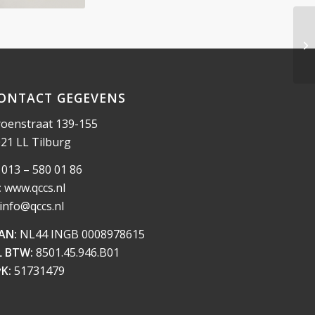
ONTACT GEGEVENS
oenstraat 139-155
21 LL Tilburg
013 – 580 01 86
:
www.qccs.nl
info@qccs.nl
AN:
NL44 INGB 0008978615
L BTW:
8501.45.946.B01
K:
51731479