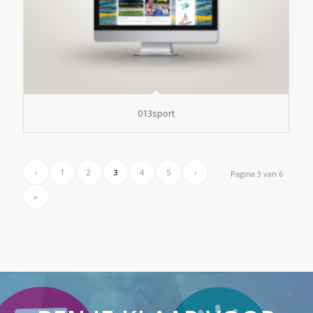
013sport
‹
1
2
3
4
5
›
Pagina 3 van 6
»