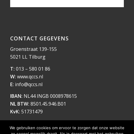
CONTACT GEGEVENS
Groenstraat 139-155
5021 LL Tilburg
T:
013 – 580 01 86
W:
www.qccs.nl
E:
info@qccs.nl
IBAN:
NL44 INGB 0008978615
NL BTW:
8501.45.946.B01
KvK:
51731479
We gebruiken cookies om ervoor te zorgen dat onze website
zo soepel mogelijk draait. Als je doorgaat met het gebruiken