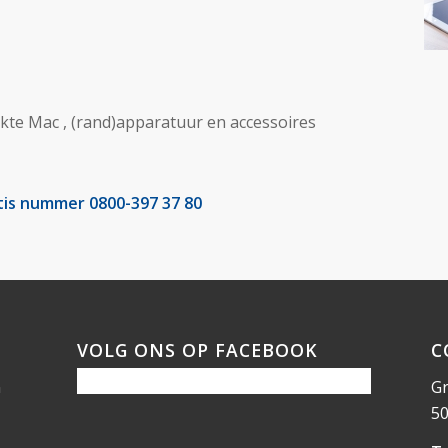
te Mac , (rand)apparatuur en accessoires
tis nummer 0800-397 37 80
VOLG ONS OP FACEBOOK
C
n
Gr
50