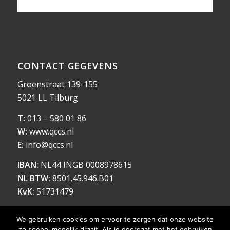
CONTACT GEGEVENS
Groenstraat 139-155
5021 LL Tilburg
T:
013 – 580 01 86
W:
www.qccs.nl
E:
info@qccs.nl
IBAN:
NL44 INGB 0008978615
NL BTW:
8501.45.946.B01
KvK:
51731479
We gebruiken cookies om ervoor te zorgen dat onze website
zo soepel mogelijk draait. Als je doorgaat met het gebruiken