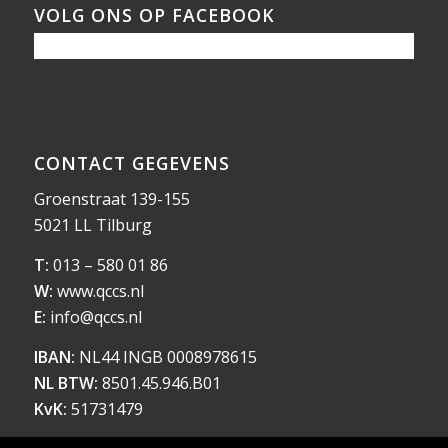
VOLG ONS OP FACEBOOK
CONTACT GEGEVENS
Groenstraat 139-155
5021 LL Tilburg
T:
013 – 580 01 86
W:
www.qccs.nl
E:
info@qccs.nl
IBAN:
NL44 INGB 0008978615
NL BTW:
8501.45.946.B01
KvK:
51731479